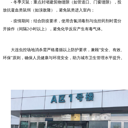
- 冬季灭鼠：重点封堵建筑物缝隙（如管道口、门窗缝隙），投
放抗凝血类鼠饵（如溴敌隆），避免鼠类进入室内；
- 疫情期间：结合防疫要求，使用含氯消毒剂与虫控药剂时需分
开操作（间隔2小时以上），避免化学反应产生有毒气体。
大连虫控场地消杀需严格遵循以上防护要求，兼顾“安全、有效、
环保”原则，确保人员健康与环境安全，助力城市卫生管理水平提升。