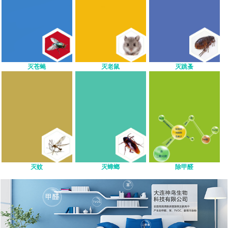
灭苍蝇
灭老鼠
灭跳蚤
灭蚊
灭蟑螂
除甲醛