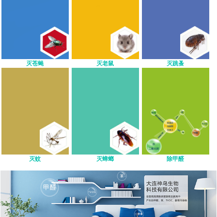
灭苍蝇
灭老鼠
灭跳蚤
灭蚊
灭蟑螂
除甲醛