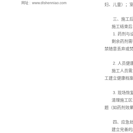
网址 : www.dlshenniao.com
妇、儿童）；
三、施工
施工结束后
1. 药剂
剩余药剂需
禁随意丢弃或
2. 人员
施工人员需
工建立健康档
3. 现场
清理施工区
题（如药剂效
四、应急
建立完善的