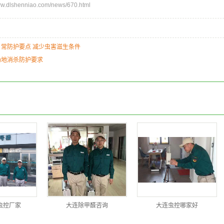
dlshenniao.com/news/670.html
常防护要点 减少虫害滋生条件
场地消杀防护要求
虫控厂家
大连除甲醛咨询
大连虫控哪家好