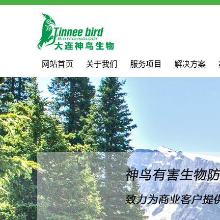
网站首页
关于我们
服务项目
解决方案
公司简介
灭苍蝇
荣誉资质
灭老鼠
资质档案
灭跳蚤
环境治理
灭蚊
虫害知识
灭蟑螂
除甲醛
大连虫控
大连除虫