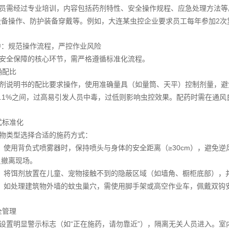
员需经过专业培训，内容包括药剂特性、安全操作规程、应急处理方法等
设备操作、防护装备穿戴等。例如，大连某虫控企业要求员工每年参加2次
中：规范操作流程，严控作业风险
安全保障的核心环节，需严格遵循标准化流程。
准确配比
剂说明书的配比要求操作，使用准确量具（如量筒、天平）控制剂量，避
%-0.1%之间，过高易引发人员中毒，过低则影响虫控效果。配药时需在
方式标准化
生物类型选择合适的施药方式：
业：使用背负式喷雾器时，保持喷头与身体的安全距离（≥30cm），避免
员撤离现场。
放：将饵剂放置在儿童、宠物接触不到的隐蔽区域（如墙角、橱柜底部）
业：如处理建筑物外墙的蚊虫巢穴，需使用脚手架或高空作业车，佩戴双
安全管理
设置明显警示标志（如“正在施药，请勿靠近”），隔离无关人员进入。