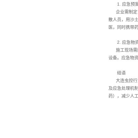
1. 应急
企业需制定
散人员，用沙
医，同时携带
2. 应急
施工现场需
设备。应急物
结语
大连虫控行
及应急处理机
药），减少人