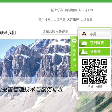
企业分站
|
网站地图
|
RSS
|
XML
热门搜索：
大连杀虫
大连虫控
大连除虫
联系我们
qq号
在线留言
在
线
分享到...
客
服
扫描二维码