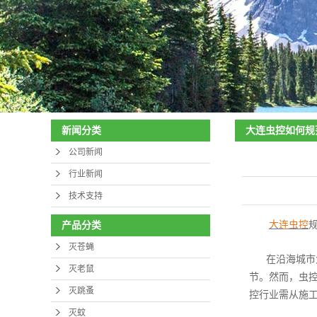
大连杀虫
大连虫控如何规
新闻分类
公司新闻
行业新闻
技术支持
大连虫控
产品分类
灭苍蝇
在沿海城市
灭老鼠
节。然而，虫
灭跳蚤
控行业需从施
灭蚊