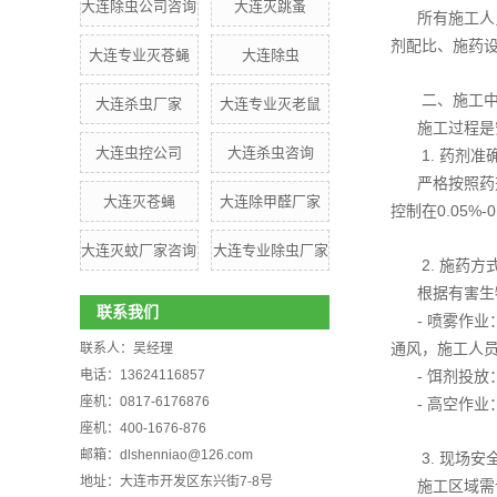
大连除虫公司咨询
大连灭跳蚤
所有施工人
剂配比、施药
大连专业灭苍蝇
大连除虫
二、施工
大连杀虫厂家
大连专业灭老鼠
施工过程是
大连虫控公司
大连杀虫咨询
1. 药剂
严格按照药
大连灭苍蝇
大连除甲醛厂家
控制在0.05
​大连灭蚊厂家咨询
大连专业除虫厂家
2. 施药
根据有害
联系我们
- 喷雾作
通风，施工人
联系人：吴经理
电话：13624116857
- 饵剂投
座机：0817-6176876
- 高空作
座机：400-1676-876
邮箱：dlshenniao@126.com
3. 现场
地址：大连市开发区东兴街7-8号
施工区域需