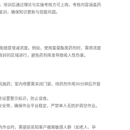
。培训后通过理论与实操考核方可上岗，考核内容涵盖药
复训，确保知识更新与技能巩固。
免随意增减浓度。例如，使用氯菊酯类药剂时，需将浓度
通风良好的区域进行，避免药剂挥发导致吸入性伤害。
逆风施药；室内喷雾需关闭门窗，待药剂作用30分钟后开窗
，并设置警示标识，防止误食。
钩安全带，确保作业平台稳定，严禁单人无防护高空作业。
室内作业时，需提前告知客户撤离敏感人群（如老人、孕