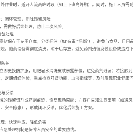
室外作业时，避开人流高峰时段（如上下班高峰期）。同时，施工人员需
后：闭环管理，消除残留风险
，需做好后续处理，防止二次风险。
与设备处理
密封保存于专用仓库，分类标注（如“有毒”“易燃”），避免与食品、日
焚烧。施药设备需彻底清洗，晾干后存放，避免药剂残留腐蚀设备或造成
健康防护
立即更换防护服，用肥皂水清洗皮肤暴露部位，避免药剂残留；若接触到
案，定期组织体检，重点检查肝肾功能、血液指标等，及时发现职业健康
恢复与反馈
域的残留饵剂或药剂痕迹，恢复现场原貌；向客户告知注意事项（如通风
果、安全隐患），形成闭环反馈，优化后续施工方案。
处理：快速响应，降低危害
应急处理机制是保障人员安全的重要防线。