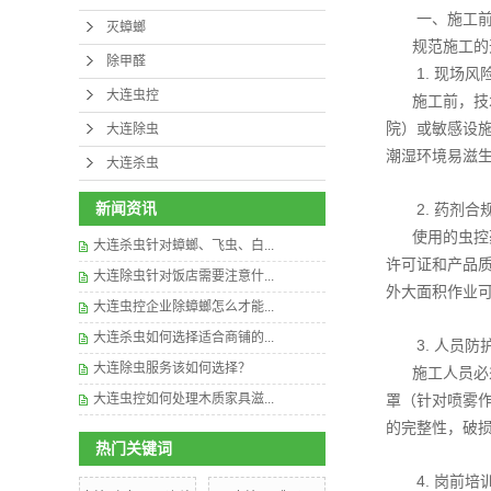
一、施工
灭蟑螂
规范施工的
除甲醛
1. 现场
大连虫控
施工前，技
院）或敏感设
大连除虫
潮湿环境易滋
大连杀虫
新闻资讯
2. 药剂
使用的虫控
大连杀虫针对蟑螂、飞虫、白...
许可证和产品
大连除虫针对饭店需要注意什...
外大面积作业
大连虫控企业除蟑螂怎么才能...
大连杀虫如何选择适合商铺的...
3. 人员
大连除虫服务该如何选择？
施工人员必
大连虫控如何处理木质家具滋...
罩（针对喷雾
的完整性，破
热门关键词
4. 岗前