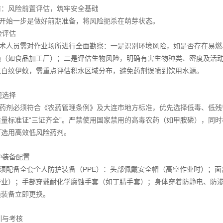
前：风险前置评估，筑牢安全基础
开始一步是做好前期准备，将风险扼杀在萌芽状态。
风险评估
术人员需对作业场所进行全面勘察：一是识别环境风险，如是否存在易燃
施（如食品加工厂）；二是评估生物风险，明确有害生物种类、密度及活
生白纹伊蚊，需重点评估积水区域分布，避免药剂误喷到饮用水源。
合规选择
药剂必须符合《农药管理条例》及大连市地方标准，优先选择低毒、低残
质量标准证“三证齐全”。严禁使用国家禁用的高毒农药（如甲胺磷），同
可选用高效低风险药剂。
防护装备配置
须配备全套个人防护装备（PPE）：头部佩戴安全帽（高空作业时）；面
作业）；手部穿戴耐化学腐蚀手套（如丁腈手套）；身体穿着防静电、防
损装备立即更换。
培训与考核